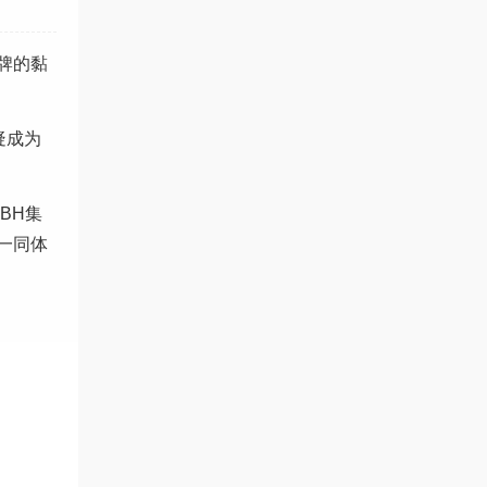
牌的黏
疑成为
BH集
一同体