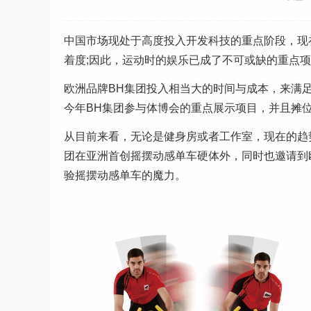
中国市场现处于高度投入开发科技的重点阶段，现
着度;因此，运动时的娱乐已成了不可或缺的重点
欧洲品牌BH集团投入相当大的时间与成本，来满足市
今年BH集团参与体博会的重点展示项目，并且摊位占地
从目前来看，无论是健身房或者工作室，现在的趋
团在亚洲首创摇摆动感单车硬体外，同时也邀请到
验摇摆动感单车的魔力。