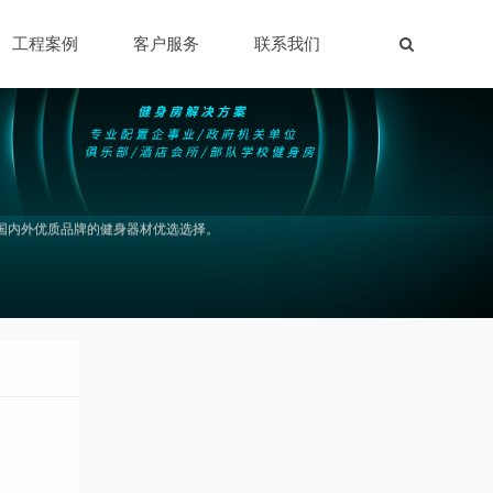
工程案例
客户服务
联系我们
等国内外优质品牌的健身器材优选选择。