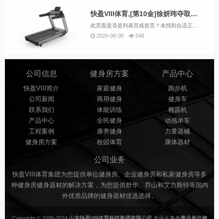
快盈VIII体育,[第10金]徐妍玮夺取女子乙组100米蝶泳金牌，打破纪录
此页面是否是列表页或首页？未找到合适正文内容。-快盈VIII体育
2026-08-06
549
公司信息
健身房方案
产品中心
快盈VIII简介
家庭健身
跑步机
公司新闻
商用健身
健身车
联系我们
体能训练
椭圆机
产品中心
全民健身
动感单车
工程案例
康养健身
力量器械
健身房方案
校园体育
康体器材
公司业务
快盈VIII体育集团为您提供单位健身房、企业健身房和私家健身房等多
种健身房健身器材的解决方案，为您提供舒华、乔山和艾力斯特等国内
外优质品牌的健身器材优选选择。
Copyright © 2006-2024
山东快盈VIII体育科技集团有限公司
专业从事
企事业单位健