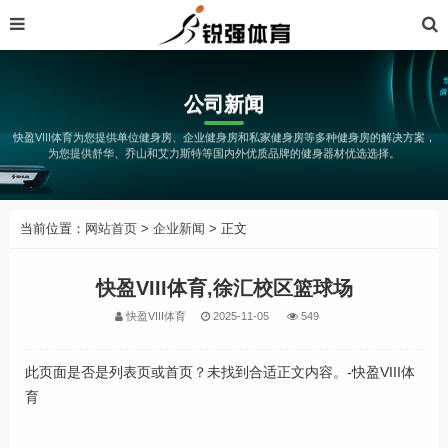
公司新闻
快盈VIII体育为您提供单位健身房、企业健身房和私家健身房等多种健身房的解决方案，
为您提供舒华、乔山和艾力斯特等国内外优质品牌的健身器材优选选择。
当前位置：
网站首页
>
企业新闻
> 正文
快盈VIII体育,徐汇校区篮球场
快盈VIII体育
2025-11-05
549
此页面是否是列表页或首页？未找到合适正文内容。-快盈VIII体
育